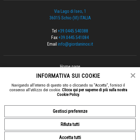
Via Lago di Iseo, 1
36015 Schio (VI) ITALIA
Tel
+39.0445.540388
Fax
+39.0445.541084
Email
info@giordaninox.it
Home page
Azienda
INFORMATIVA SUI COOKIE
Dove siamo
Navigando all'interno di questo sito o cliccando su "Accetta", fornisci il
Newsletter
consenso all'utilizzo dei cookie.
Clicca qui per saperne di più sulla nostra
Informativa sui cookie
Cookie Policy.
Privacy
Condizioni di vendita
Gestisci preferenze
Gestisci Cookie
Rifiuta tutti
Web by
www.bin
8
studios.com
Accetta tutti